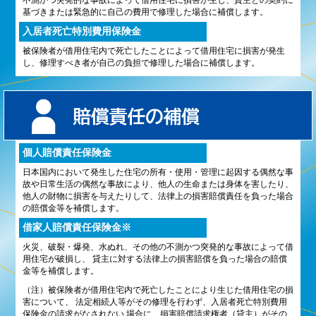
不測かつ突発的な事故によって借用住宅に損害が生じ、貸主との契約に
基づきまたは緊急的に自己の費用で修理した場合に補償します。
入居者死亡特別費用保険金
被保険者が借用住宅内で死亡したことによって借用住宅に損害が発生
し、修理すべき者が自己の負担で修理した場合に補償します。
個人賠償責任保険金
日本国内において発生した住宅の所有・使用・管理に起因する偶然な事
故や日常生活の偶然な事故により、他人の生命または身体を害したり、
他人の財物に損害を与えたりして、法律上の損害賠償責任を負った場合
の賠償金等を補償します。
借家人賠償責任保険金※
火災、破裂・爆発、水ぬれ、その他の不測かつ突発的な事故によって借
用住宅が破損し、 貸主に対する法律上の損害賠償を負った場合の賠償
金等を補償します。
（注）被保険者が借用住宅内で死亡したことにより生じた借用住宅の損
害について、 法定相続人等がその修理を行わず、入居者死亡特別費用
保険金の請求がなされない 場合に、損害賠償請求権者（貸主）がその