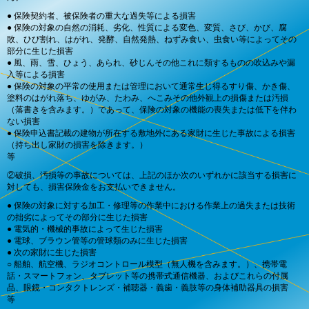
● 保険契約者、被保険者の重大な過失等による損害
● 保険の対象の自然の消耗、劣化、性質による変色、変質、さび、かび、腐
敗、ひび割れ、はがれ、発酵、自然発熱、ねずみ食い、虫食い等によってその
部分に生じた損害
● 風、雨、雪、ひょう、あられ、砂じんその他これに類するものの吹込みや漏
入等による損害
● 保険の対象の平常の使用または管理において通常生じ得るすり傷、かき傷、
塗料のはがれ落ち、ゆがみ、たわみ、へこみその他外観上の損傷または汚損
（落書きを含みます。）であって、保険の対象の機能の喪失または低下を伴わ
ない損害
● 保険申込書記載の建物が所在する敷地外にある家財に生じた事故による損害
（持ち出し家財の損害を除きます。）
等
②破損、汚損等の事故については、上記のほか次のいずれかに該当する損害に
対しても、損害保険金をお支払いできません。
● 保険の対象に対する加工・修理等の作業中における作業上の過失または技術
の拙劣によってその部分に生じた損害
● 電気的・機械的事故によって生じた損害
● 電球、ブラウン管等の管球類のみに生じた損害
● 次の家財に生じた損害
○ 船舶、航空機、ラジオコントロール模型（無人機を含みます。）、携帯電
話・スマートフォン、タブレット等の携帯式通信機器、およびこれらの付属
品、眼鏡・コンタクトレンズ・補聴器・義歯・義肢等の身体補助器具の損害
等