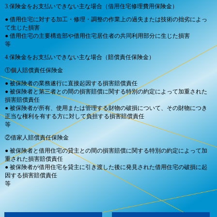
3.保険金をお支払いできない主な場合（借用住宅修理費用保険金）
● 借用住宅に対する加工・修理・調整の作業上の過失または技術の拙劣によっ
て生じた損害
● 借用住宅の主要構造部や借用住宅居住者の共同利用部分に生じた損害
等
4.保険金をお支払いできない主な場合（賠償責任保険金）
①個人賠償責任保険金
● 被保険者の業務遂行に直接起因する損害賠償責任
● 被保険者と第三者との間の損害賠償に関する特別の約定によって加重された
損害賠償責任
● 被保険者が所有、使用または管理する財物の破損について、その財物につき
正当な権利を有する方に対して負担する損害賠償責任
等
②借家人賠償責任保険金
● 被保険者と借用住宅の貸主との間の損害賠償に関する特別の約定によって加
重された損害賠償責任
● 被保険者が借用住宅を貸主に引き渡した後に発見された借用住宅の破損に起
因する損害賠償責任
等