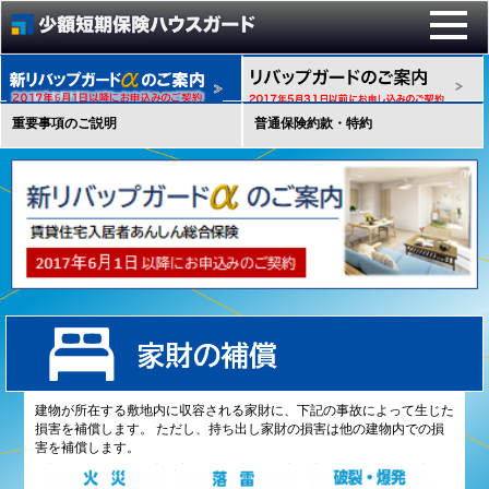
重要事項のご説明
普通保険約款・特約
建物が所在する敷地内に収容される家財に、下記の事故によって生じた
損害を補償します。 ただし、持ち出し家財の損害は他の建物内での損
害を補償します。