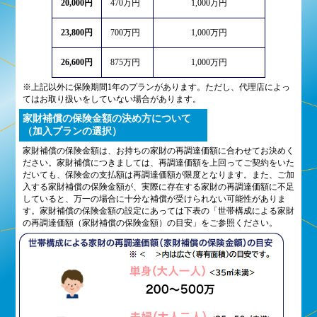
20,000円
470万円
1,000万円
23,800円
700万円
1,000万円
26,600円
875万円
1,000万円
※上記以外に保険期間1年のプランがあります。ただし、代理店によっ
てはお取り扱いをしていない場合があります。
家財補償の保険金額の決め方について
（加入プランの選択）
家財補償の保険金額は、お持ちの家財の再調達価額に合わせてお決めく
ださい。家財補償につきましては、再調達価額を上回ってご契約をいた
だいても、保険金の支払額は再調達価額が限度となります。また、ご加
入する家財補償の保険金額が、実際に存在する家財の再調達価額に不足
していると、万一の場合に十分な補償が受けられない可能性がありま
す。家財補償の保険金額の設定にあっては下表の「世帯構成による家財
の再調達価額（家財補償の保険金額）の目安」をご参照ください。