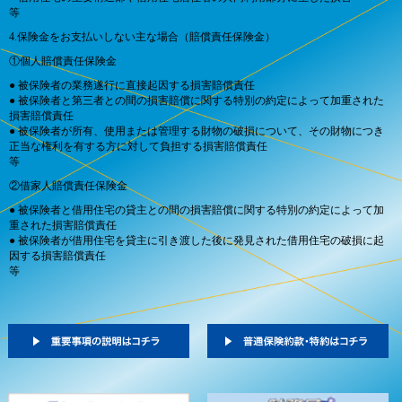
等
4.保険金をお支払いしない主な場合（賠償責任保険金）
①個人賠償責任保険金
● 被保険者の業務遂行に直接起因する損害賠償責任
● 被保険者と第三者との間の損害賠償に関する特別の約定によって加重された
損害賠償責任
● 被保険者が所有、使用または管理する財物の破損について、その財物につき
正当な権利を有する方に対して負担する損害賠償責任
等
②借家人賠償責任保険金
● 被保険者と借用住宅の貸主との間の損害賠償に関する特別の約定によって加
重された損害賠償責任
● 被保険者が借用住宅を貸主に引き渡した後に発見された借用住宅の破損に起
因する損害賠償責任
等