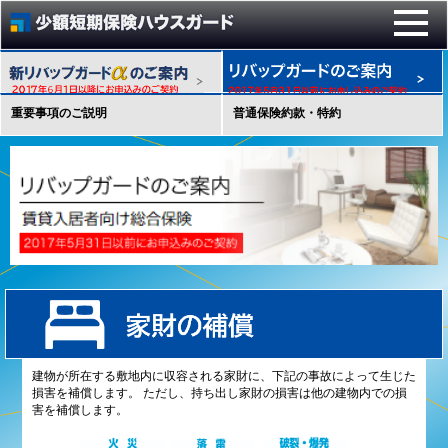
重要事項のご説明
普通保険約款・特約
建物が所在する敷地内に収容される家財に、下記の事故によって生じた
損害を補償します。 ただし、持ち出し家財の損害は他の建物内での損
害を補償します。