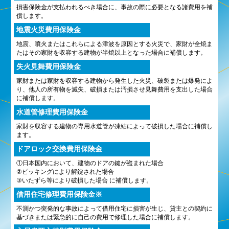
損害保険金が支払われるべき場合に、事故の際に必要となる諸費用を補
償します。
地震火災費用保険金
地震、噴火またはこれらによる津波を原因とする火災で、家財が全焼ま
たはその家財を収容する建物が半焼以上となった場合に補償します。
失火見舞費用保険金
家財または家財を収容する建物から発生した火災、破裂または爆発によ
り、他人の所有物を滅失、破損または汚損させ見舞費用を支出した場合
に補償します。
水道管修理費用保険金
家財を収容する建物の専用水道管が凍結によって破損した場合に補償し
ます。
ドアロック交換費用保険金
①日本国内において、建物のドアの鍵が盗まれた場合
②ピッキングにより解錠された場合
③いたずら等により破損した場合 に補償します。
借用住宅修理費用保険金※
不測かつ突発的な事故によって借用住宅に損害が生じ、貸主との契約に
基づきまたは緊急的に自己の費用で修理した場合に補償します。