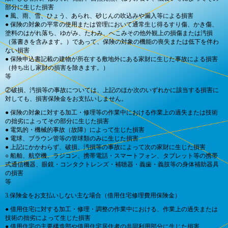
部分に生じた損害
● 風、雨、雪、ひょう、あられ、砂じんの吹込みや漏入等による損害
● 保険の対象の平常の使用または管理において通常生じ得るすり傷、かき傷、
塗料のはがれ落ち、ゆがみ、たわみ、へこみその他外観上の損傷または汚損
（落書きを含みます。）であって、保険の対象の機能の喪失または低下を伴わ
ない損害
● 保険申込書記載の建物が所在する敷地外にある家財に生じた事故による損害
（持ち出し家財の損害を除きます。）
等
②破損、汚損等の事故については、上記のほか次のいずれかに該当する損害に
対しても、損害保険金をお支払いしません。
● 保険の対象に対する加工・修理等の作業中における作業上の過失または技術
の拙劣によってその部分に生じた損害
● 電気的・機械的事故（故障）によって生じた損害
● 電球、ブラウン管等の管球類のみに生じた損害
● 上記にかかわらず、破損、汚損等の事故によって次の家財に生じた損害
○ 船舶、航空機、ラジコン、携帯電話・スマートフォン、タブレット等の携帯
式通信機器、眼鏡・コンタクトレンズ・補聴器・義歯・義肢等の身体補助器具
の損害
等
3.保険金をお支払いしない主な場合（借用住宅修理費用保険金）
● 借用住宅に対する加工・修理・調整の作業中における、作業上の過失または
技術の拙劣によって生じた損害
● 借用住宅の主要構造部や借用住宅居住者の共同利用部分に生じた損害