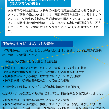
（加入プランの選択）
家財補償の保険金額は、お持ちの家財の再調達価額に合わせてお決めく
ださい。家財補償につきましては、再調達価額を上回ってご契約をいた
だいても、保険金の支払額は再調達価額が限度となります。また、ご加
入する家財補償の保険金額が、実際に存在する家財の再調達価額に不足
していると、万一の場合に十分な補償が受けられない可能性がありま
す。
保険金をお支払いしない主な場合
※下記以外にもお支払いしない場合があります。詳細については普通保険約
款・特約をご確認ください。
1. 保険金をお支払いしない主な場合(共通)
● 地震もしくは噴火またはこれらによる津波によって生じた損害
（地震火災費用保険金はお支払いの対象となる場合があります。）
● 核燃料物質等による事故、放射能汚染によって生じた損害
● 保険契約者、被保険者の故意によって生じた損害
2. 保険金をお支払いしない主な場合(家財補償の損害保険金)
①次のいずれかに該当する損害に対しては、損害保険金をお支払いしません。
● 保険契約者、被保険者の重大な過失等による損害
● 保険の対象の自然の消耗、劣化、性質による変色、変質、さび、かび、腐
敗、ひび割れ、はがれ、発酵、自然発熱、ねずみ食い、虫食い等によってその