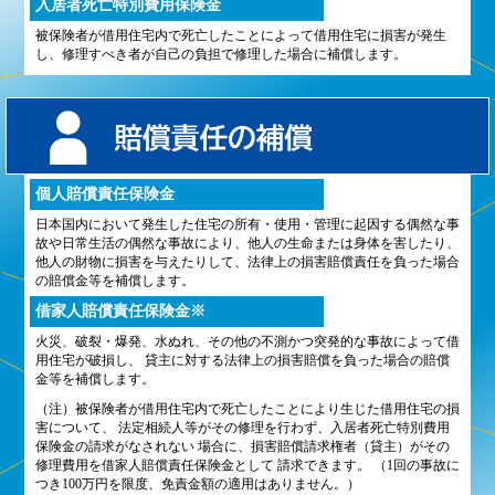
入居者死亡特別費用保険金
被保険者が借用住宅内で死亡したことによって借用住宅に損害が発生
し、修理すべき者が自己の負担で修理した場合に補償します。
個人賠償責任保険金
日本国内において発生した住宅の所有・使用・管理に起因する偶然な事
故や日常生活の偶然な事故により、他人の生命または身体を害したり、
他人の財物に損害を与えたりして、法律上の損害賠償責任を負った場合
の賠償金等を補償します。
借家人賠償責任保険金※
火災、破裂・爆発、水ぬれ、その他の不測かつ突発的な事故によって借
用住宅が破損し、 貸主に対する法律上の損害賠償を負った場合の賠償
金等を補償します。
（注）被保険者が借用住宅内で死亡したことにより生じた借用住宅の損
害について、 法定相続人等がその修理を行わず、入居者死亡特別費用
保険金の請求がなされない 場合に、損害賠償請求権者（貸主）がその
修理費用を借家人賠償責任保険金として 請求できます。 （1回の事故に
つき100万円を限度、免責金額の適用はありません。）