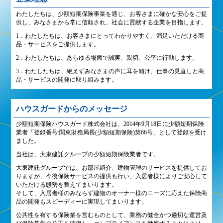
わたしたちは、少額短期保険事業を通じ、お客さまに確かな安心をご提
供し、みなさまから常に信頼され、社会に貢献する企業を目指します。
1．わたしたちは、お客さまにとってわかりやすく、満足いただける商
品・サービスをご提供します。
2．わたしたちは、あらゆる場面で誠実、親切、公平に行動します。
3．わたしたちは、絶えずみなさまの声に耳を傾け、仕事の見直しと商
品・サービスの開発に取り組みます。
ハウスガードからのメッセージ
少額短期保険ハウスガード株式会社は、2014年9月18日に少額短期保険
業者「登録番号:関東財務局長(少額短期保険)第66号」として登録を受け
ました。
当社は、大東建託グループの少額短期保険業者です。
大東建託グループでは、お部屋紹介、建物管理のサービスを提供してお
りますが、今後保険サービスの提供も行い、入居者様によりご安心して
いただける態勢を整えてまいります。
そして、入居者様のみならず建物のオーナー様のニーズに応えた保険商
品の開発もスピーディーに実現してまいります。
公共性を有する保険業を営むものとして、業務の健全かつ適切な運営及